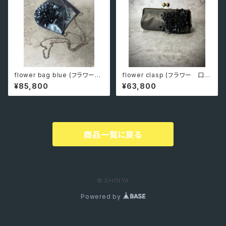
flower bag blue (フラワーバ
flower clasp (フラワー 口
ッグ ブルー）一点もの
金）
¥85,800
¥63,800
商品一覧に戻る
© SHINYA
Powered by