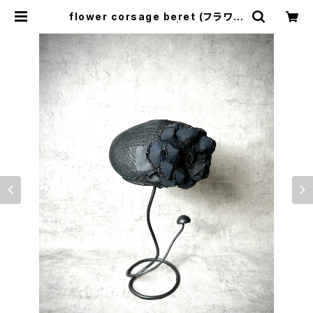
flower corsage beret (フラワー
コサージュベレー) | SHINYA