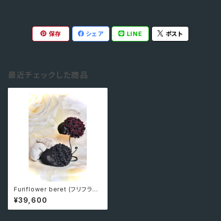
保存
シェア
LINE
ポスト
最近チェックした商品
Furiflower beret (フリフラワ
ーベレー）
¥39,600