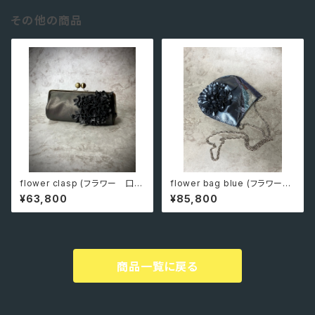
その他の商品
flower clasp (フラワー 口
flower bag blue (フラワーバ
金）
ッグ ブルー）一点もの
¥63,800
¥85,800
商品一覧に戻る